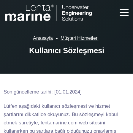
Anasayfa
Müşteri Hizmetleri
Kullanıcı Sözleşmesi
Son güncelleme tarihi: [01.01.2024]
Lütfen aşağıdaki kullanıcı sözleşmesi ve hizmet
şartlarını dikkatlice okuyunuz. Bu sözleşmeyi kabul
etmek suretiyle, lentamarine.com web sitesini
kullanırken bu şartlara bağlı olduğunuzu onaylamış